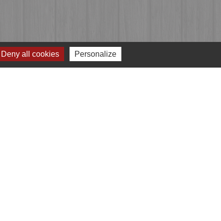
Deny all cookies
Personalize
Jumelages
Przygodzice, Pologne
e
-
Gestion des cookies