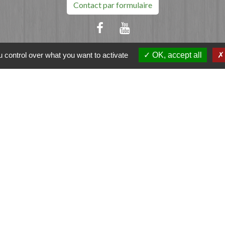
Contact par formulaire
 control over what you want to activate
OK, accept all
ation
et-Vilaine
e - FOUGERES
tique de confidentialité
-
Accessibilité
-
Plan du sit
Site créé en partenariat avec Réseau des Communes