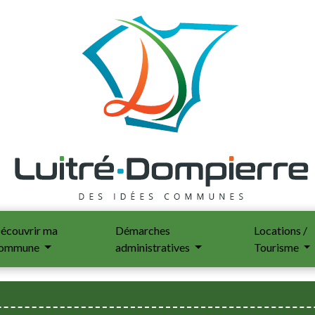
écouvrir ma
Démarches
Locations /
ommune
administratives
Tourisme