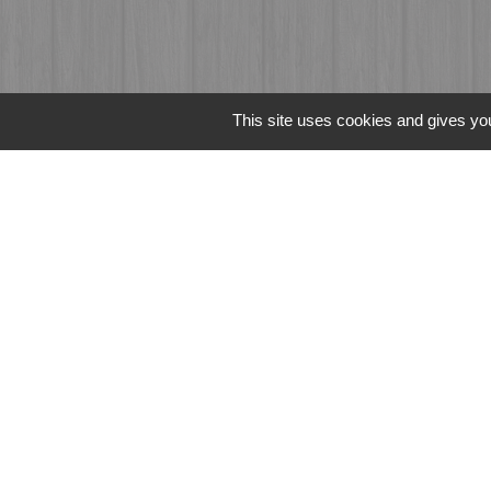
This site uses cookies and gives you
Liens
Fougères Agglomér
Service Public
Département d'Ille-
Région Bretagne
Office du Tourism
Mentions légales
-
Poli