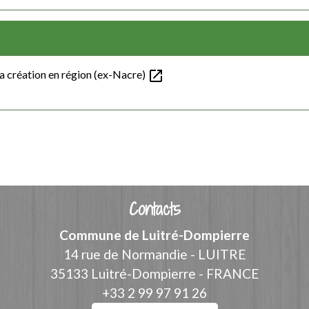
open_in_new
a création en région (ex-Nacre)
Contacts
Commune de Luitré-Dompierre
14 rue de Normandie - LUITRE
35133 Luitré-Dompierre - FRANCE
+33 2 99 97 91 26