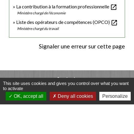
open_in_new
La contribution à la formation professionnelle
Ministère chargé de l'économie
open_in_new
Liste des opérateurs de compétences (OPCO)
Ministère chargé du travail
Signaler une erreur sur cette page
Contacts
This site uses cookies and gives you control over what you want
to activate
Commune de Luitré-Dompierre
OK, accept all
Deny all cookies
Personalize
14 rue de Normandie - LUITRE
35133 Luitré-Dompierre - FRANCE
+33 2 99 97 91 26
Contact par formulaire