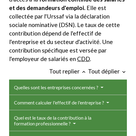
et des demandeurs d'emploi.
Elle est
collectée par l'Urssaf via la déclaration
sociale nominative (DSN). Le taux de cette
contribution dépend de l'effectif de
l'entreprise et du secteur d'activité. Une
contribution spécifique est versée par
l'employeur de salariés en
CDD
.
Tout replier
Tout déplier
keyboard_arrow_up
keyboard_arrow_down
Quelles sont les entreprises concernées ?
Comment calculer l'effectif de l'entreprise ?
Quel est le taux de la contribution à la
formation professionnelle ?