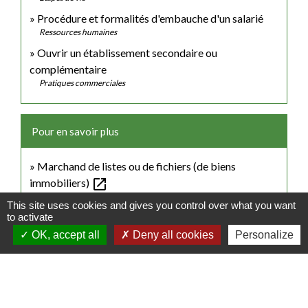
Procédure et formalités d'embauche d'un salarié
Ressources humaines
Ouvrir un établissement secondaire ou
complémentaire
Pratiques commerciales
Pour en savoir plus
Marchand de listes ou de fichiers (de biens
open_in_new
immobiliers)
Direction générale de la concurrence, de la consommation et de la
This site uses cookies and gives you control over what you want
répression des fraudes (DGCCRF)
to activate
Modèle d'attestation de garantie financière d'un
OK, accept all
Deny all cookies
Personalize
open_in_new
agent immobilier
CCI France
Comment demander la carte professionnelle
open_in_new
européenne (EPC ou CPE)