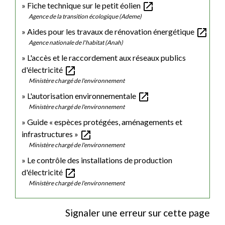
open_in_new
Fiche technique sur le petit éolien
Agence de la transition écologique (Ademe)
open_in_new
Aides pour les travaux de rénovation énergétique
Agence nationale de l'habitat (Anah)
L'accès et le raccordement aux réseaux publics
open_in_new
d'électricité
Ministère chargé de l'environnement
open_in_new
L'autorisation environnementale
Ministère chargé de l'environnement
Guide « espèces protégées, aménagements et
open_in_new
infrastructures »
Ministère chargé de l'environnement
Le contrôle des installations de production
open_in_new
d'électricité
Ministère chargé de l'environnement
Signaler une erreur sur cette page