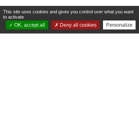
This site uses cookies and gives you control over what you want
to activate
Contacts
OK, accept all
Deny all cookies
Personalize
Commune de Luitré-Dompierre
14 rue de Normandie - LUITRE
35133 Luitré-Dompierre - FRANCE
+33 2 99 97 91 26
Contact par formulaire
Liens
Fougères Agglomération
Service Public