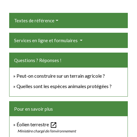
Textes de référence
Services en ligne et formulaires
Questions ? Réponses !
Peut-on construire sur un terrain agricole ?
Quelles sont les espèces animales protégées ?
Pour en savoir plus
open_in_new
Éolien terrestre
Ministère chargé de l'environnement