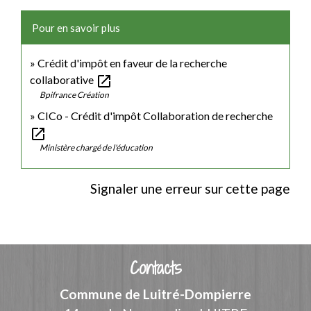
Pour en savoir plus
Crédit d'impôt en faveur de la recherche
open_in_new
collaborative
Bpifrance Création
CICo - Crédit d'impôt Collaboration de recherche
open_in_new
Ministère chargé de l'éducation
Signaler une erreur sur cette page
Contacts
Commune de Luitré-Dompierre