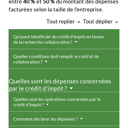
entre
40 %
et
50 %
du montant des dépenses
facturées selon la taille de l'entreprise.
Tout replier
Tout déplier
keyboard_arrow_up
keyboard_arrow_down
Qui peut bénéficier du crédit d'impôt en faveur
de la recherche collaborative ?
Quelles conditions doit remplir le contrat de
collaboration ?
Quelles sont les dépenses concernées
par le crédit d'impôt ?
Quelles sont les opérations concernées par le
crédit d'impôt ?
Comment déclarer les dépenses ?