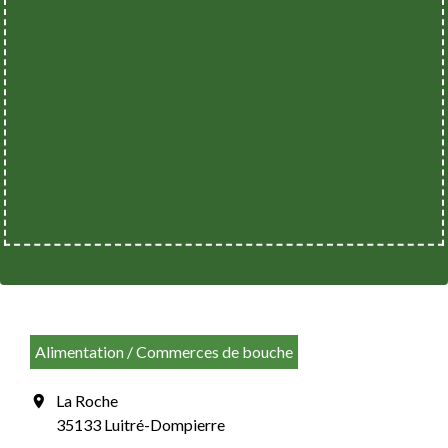
Alimentation / Commerces de bouche
La Roche
location_on
35133 Luitré-Dompierre