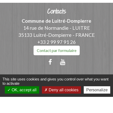
Contacts
Commune de Luitré-Dompierre
14 rue de Normandie - LUITRE
35133 Luitré-Dompierre - FRANCE
+33 2 99 97 91 26
Contact par formulaire
This site uses cookies and gives you control over what you want
Liens
to activate
OK, accept all
Deny all cookies
Personalize
Fougères Agglomération
Service Public
Département d'Ille-et-Vilaine