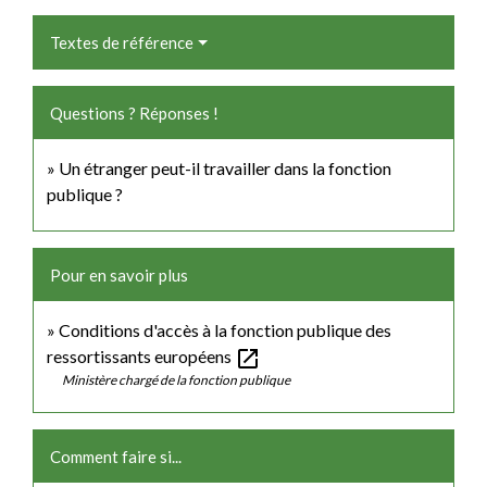
Textes de référence
Questions ? Réponses !
Un étranger peut-il travailler dans la fonction
publique ?
Pour en savoir plus
Conditions d'accès à la fonction publique des
open_in_new
ressortissants européens
Ministère chargé de la fonction publique
Comment faire si...