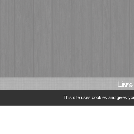
Liens
Fougères Agglomér
This site uses cookies and gives you
Service Public
Département d'Ille-
Région Bretagne
Office du Tourism