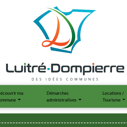
écouvrir ma
Démarches
Locations /
ommune
administratives
Tourisme