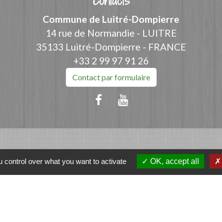
Contacts
Commune de Luitré-Dompierre
14 rue de Normandie - LUITRE
35133 Luitré-Dompierre - FRANCE
+33 2 99 97 91 26
Contact par formulaire
ation
 control over what you want to activate
OK, accept all
et-Vilaine
e - FOUGERES