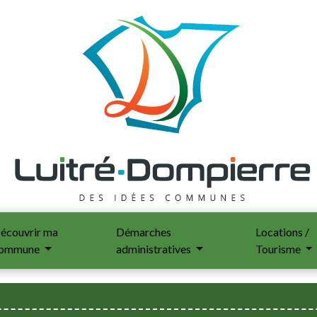
écouvrir ma
Démarches
Locations /
ommune
administratives
Tourisme