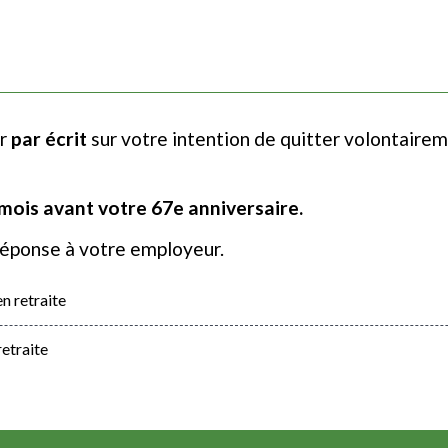
er
par écrit
sur votre intention de quitter volontairem
mois avant votre 67
e
anniversaire.
réponse à votre employeur.
n retraite
retraite