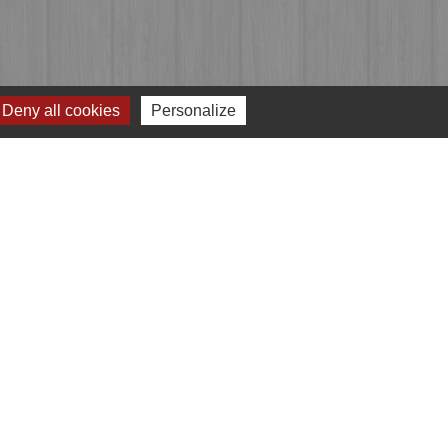
Deny all cookies
Personalize
Jumelages
Przygodzice, Pologne
e
-
Gestion des cookies