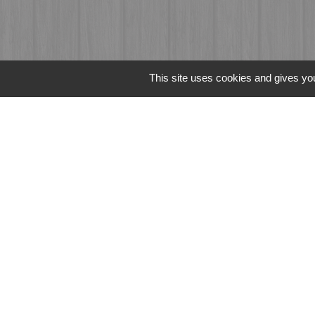
This site uses cookies and gives you
Liens
Fougères Agglomér
Service Public
Département d'Ille-
Région Bretagne
Office du Tourism
Mentions légales
-
Poli