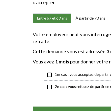
d'accepter.
Entre 67 et 69 ans
À partir de 70 ans
Votre employeur peut vous interrog
retraite.
Cette demande vous est adressée
3 
Vous avez
1 mois
pour donner votre 
check_box_outline_blank
1er cas : vous acceptez de partir e
check_box_outline_blank
2e cas : vous refusez de partir en 