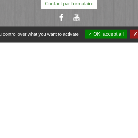
Contact par formulaire
 control over what you want to activate
OK, accept all
ation
et-Vilaine
e - FOUGERES
tique de confidentialité
-
Accessibilité
-
Plan du sit
Site créé en partenariat avec Réseau des Communes