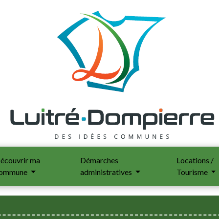
écouvrir ma
Démarches
Locations /
ommune
administratives
Tourisme