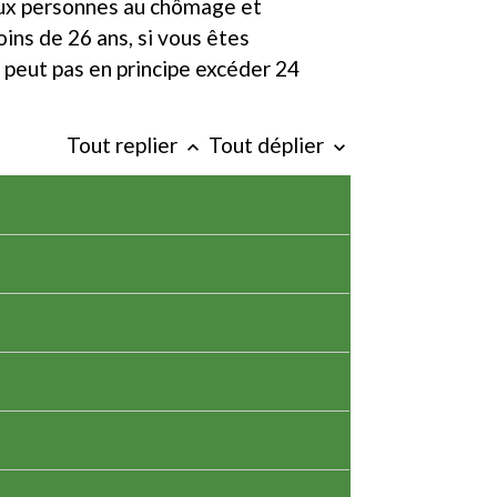
 aux personnes au chômage et
oins de 26 ans, si vous êtes
 peut pas en principe excéder 24
Tout replier
Tout déplier
keyboard_arrow_up
keyboard_arrow_down