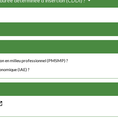
à durée déterminée d'insertion (CDDI) ?
tion en milieu professionnel (PMSMP) ?
économique (IAE) ?
in_new