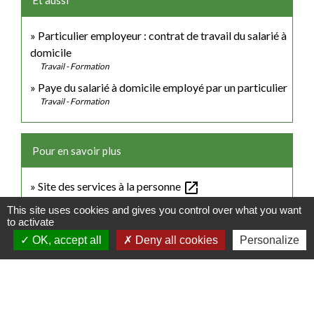
Et aussi
Particulier employeur : contrat de travail du salarié à
domicile
Travail - Formation
Paye du salarié à domicile employé par un particulier
Travail - Formation
Pour en savoir plus
open_in_new
Site des services à la personne
Ministère chargé des finances
This site uses cookies and gives you control over what you want
to activate
open_in_new
Site officiel du particulier employeur et du salarié
Urssaf Caisse nationale (ex-Acoss)
OK, accept all
Deny all cookies
Personalize
open_in_new
Urssaf service Pajemploi
Urssaf Caisse nationale (ex-Acoss)