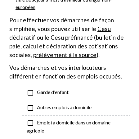
européen
Pour effectuer vos démarches de façon
simplifiée, vous pouvez utiliser le
Cesu
déclaratif
ou le
Cesu préfinancé
(
bulletin de
paie
, calcul et déclaration des cotisations
sociales,
prélèvement à la source
).
Vos démarches et vos interlocuteurs
différent en fonction des emplois occupés.
check_box_outline_blank
Garde d'enfant
check_box_outline_blank
Autres emplois à domicile
check_box_outline_blank
Emploi à domicile dans un domaine
agricole