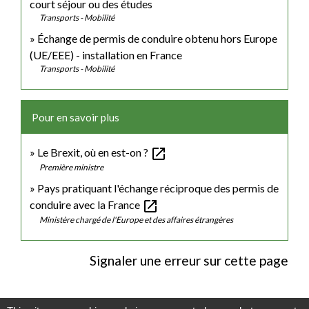
court séjour ou des études
Transports - Mobilité
Échange de permis de conduire obtenu hors Europe
(UE/EEE) - installation en France
Transports - Mobilité
Pour en savoir plus
open_in_new
Le Brexit, où en est-on ?
Première ministre
Pays pratiquant l'échange réciproque des permis de
open_in_new
conduire avec la France
Ministère chargé de l'Europe et des affaires étrangères
Signaler une erreur sur cette page