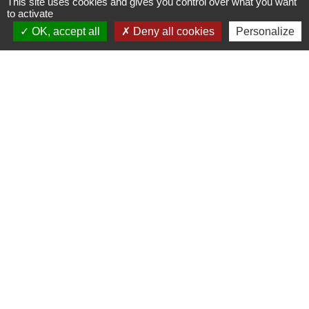
This site uses cookies and gives you control over what you want
to activate
Contacts
OK, accept all
Deny all cookies
Personalize
Commune de Luitré-Dompierre
14 rue de Normandie - LUITRE
35133 Luitré-Dompierre - FRANCE
+33 2 99 97 91 26
Contact par formulaire
Liens
Fougères Agglomération
Service Public
Département d'Ille-et-Vilaine
Région Bretagne