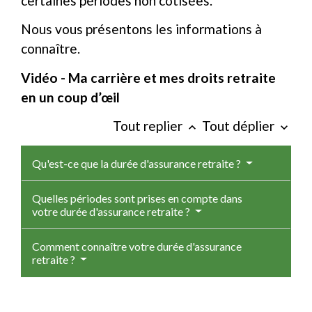
certaines périodes non cotisées.
Nous vous présentons les informations à
connaître.
Vidéo - Ma carrière et mes droits retraite
en un coup d’œil
Tout replier
Tout déplier
keyboard_arrow_up
keyboard_arrow_down
Qu'est-ce que la durée d'assurance retraite ?
Quelles périodes sont prises en compte dans
votre durée d'assurance retraite ?
Comment connaître votre durée d'assurance
retraite ?