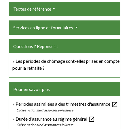
Textes de référence
Services en ligne et formulaires
Questions ? Réponses !
Les périodes de chômage sont-elles prises en compte
pour la retraite ?
Pour en savoir plus
open_in_new
Périodes assimilées à des trimestres d'assurance
Caisse nationale d'assurance vieillesse
open_in_new
Durée d'assurance au régime général
Caisse nationale d'assurance vieillesse