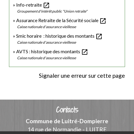
open_in_new
Info-retraite
Groupement d'intérêt public "Union retraite"
open_in_new
Assurance Retraite de la Sécurité sociale
Caisse nationale d'assurance vieillesse
open_in_new
Smic horaire : historique des montants
Caisse nationale d'assurance vieillesse
open_in_new
AVTS : historique des montants
Caisse nationale d'assurance vieillesse
Signaler une erreur sur cette page
Contacts
Commune de Luitré-Dompierre
14 rue de Normandie - LUITRE