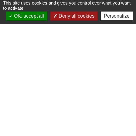
This site uses cookies and gives you control over what you want
35133 Luitré-Dompierre - FRANCE
to activate
+33 2 99 97 91 26
OK, accept all
Deny all cookies
Personalize
Contact par formulaire
Liens
Fougères Agglomération
Service Public
Département d'Ille-et-Vilaine
Région Bretagne
Office du Tourisme - FOUGERES
Jumelages
Przygodzice, Pologne