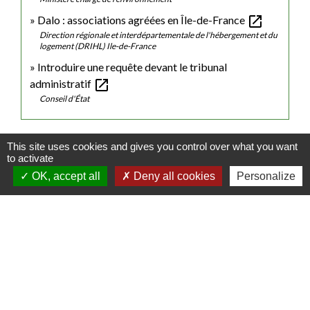
open_in_new
Dalo : associations agréées en Île-de-France
Direction régionale et interdépartementale de l'hébergement et du
logement (DRIHL) Ile-de-France
Introduire une requête devant le tribunal
open_in_new
administratif
Conseil d'État
Signaler une erreur sur cette page
This site uses cookies and gives you control over what you want
to activate
OK, accept all
Deny all cookies
Personalize
Contacts
Commune de Luitré-Dompierre
14 rue de Normandie - LUITRE
35133 Luitré-Dompierre - FRANCE
+33 2 99 97 91 26