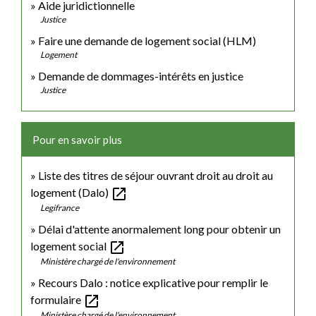
Aide juridictionnelle
Justice
Faire une demande de logement social (HLM)
Logement
Demande de dommages-intérêts en justice
Justice
Pour en savoir plus
Liste des titres de séjour ouvrant droit au droit au
open_in_new
logement (Dalo)
Legifrance
Délai d'attente anormalement long pour obtenir un
open_in_new
logement social
Ministère chargé de l'environnement
Recours Dalo : notice explicative pour remplir le
open_in_new
formulaire
Ministère chargé de l'environnement