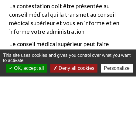
La contestation doit être présentée au
conseil médical qui la transmet au conseil
médical supérieur et vous en informe et en
informe votre administration
Le conseil médical supérieur peut faire
procéder à une expertise médicale
This site uses cookies and gives you control over what you want
complémentaire.
to activate
OK, accept all
Deny all cookies
Personalize
Le conseil médical supérieur se prononce sur
la base des pièces figurant au dossier le jour
où il l'examine, c’est-à-dire qu’il se prononce
uniquement sur la base des pièces figurant au
dossier qui lui est soumis et qui doit être
identique au dossier examiné en premier
ressort par le conseil médical en formation
restreinte.