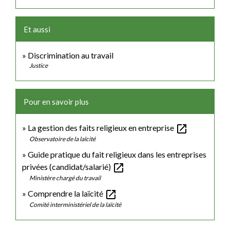
Et aussi
Discrimination au travail
Justice
Pour en savoir plus
open_in_new
La gestion des faits religieux en entreprise
Observatoire de la laïcité
Guide pratique du fait religieux dans les entreprises
open_in_new
privées (candidat/salarié)
Ministère chargé du travail
open_in_new
Comprendre la laïcité
Comité interministériel de la laïcité