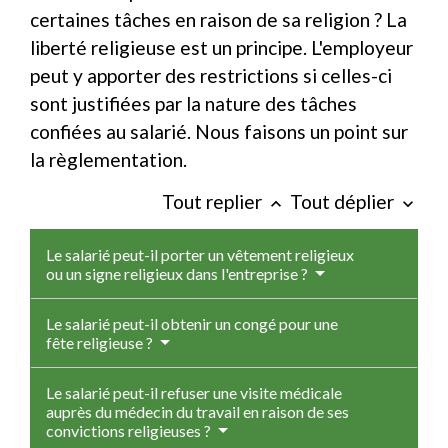
certaines tâches en raison de sa religion ? La
liberté religieuse est un principe. L'employeur
peut y apporter des restrictions si celles-ci
sont justifiées par la nature des tâches
confiées au salarié. Nous faisons un point sur
la règlementation.
Tout replier
Tout déplier
keyboard_arrow_up
keyboard_arrow_down
Le salarié peut-il porter un vêtement religieux
ou un signe religieux dans l'entreprise ?
Le salarié peut-il obtenir un congé pour une
fête religieuse ?
Le salarié peut-il refuser une visite médicale
auprès du médecin du travail en raison de ses
convictions religieuses ?