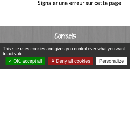
Signaler une erreur sur cette page
Contacts
Commune de Luitré-Dompierre
This site uses cookies and gives you control over what you want
to activate
14 rue de Normandie - LUITRE
OK, accept all
Deny all cookies
Personalize
35133 Luitré-Dompierre - FRANCE
+33 2 99 97 91 26
Contact par formulaire
Liens
Fougères Agglomération