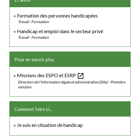
Formation des personnes handicapées
Travail - Formation
Handicap et emploi dans le secteur privé
Travail - Formation
Pour en savoir plus
open_in_new
Missions des ESPO et ESRP
Direction de l'information légale et administrative (Dila) - Première
ministre
Comment faire si...
Je suis en situation de handicap