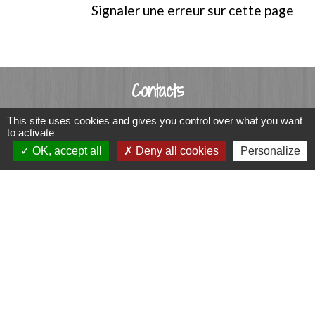
Signaler une erreur sur cette page
Contacts
Commune de Luitré-Dompierre
This site uses cookies and gives you control over what you want
to activate
14 rue de Normandie - LUITRE
OK, accept all
Deny all cookies
Personalize
35133 Luitré-Dompierre - FRANCE
+33 2 99 97 91 26
Contact par formulaire
Liens