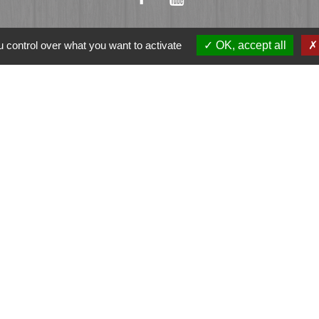
 control over what you want to activate
OK, accept all
ation
et-Vilaine
e - FOUGERES
tique de confidentialité
-
Accessibilité
-
Plan du sit
Site créé en partenariat avec Réseau des Communes