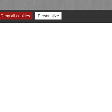
Deny all cookies
Personalize
Jumelages
Przygodzice, Pologne
e
-
Gestion des cookies