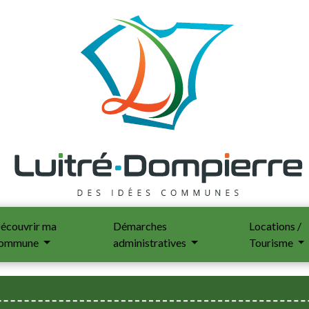
écouvrir ma
Démarches
Locations /
ommune
administratives
Tourisme