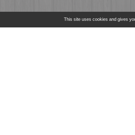
This site uses cookies and gives you
Liens
Fougères Agglomér
Service Public
Département d'Ille-
Région Bretagne
Office du Tourism
Mentions légales
-
Poli