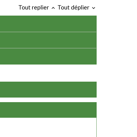
Tout replier
Tout déplier
keyboard_arrow_up
keyboard_arrow_down