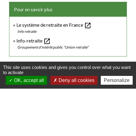
Pour en savoir plus
open_in_new
Le système de retraite en France
Info retraite
open_in_new
Info-retraite
Groupement d'intérêt public "Union retraite"
Signaler une erreur sur cette page
This site uses cookies and gives you control over what you want
to activate
OK, accept all
Deny all cookies
Personalize
Contacts
Commune de Luitré-Dompierre
14 rue de Normandie - LUITRE
35133 Luitré-Dompierre - FRANCE