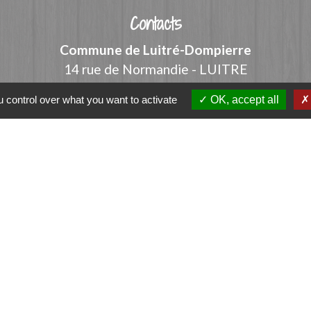
Contacts
Commune de Luitré-Dompierre
14 rue de Normandie - LUITRE
35133 Luitré-Dompierre - FRANCE
 control over what you want to activate
OK, accept all
+33 2 99 97 91 26
Contact par formulaire
ation
et-Vilaine