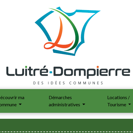
écouvrir ma
Démarches
Locations /
ommune
administratives
Tourisme