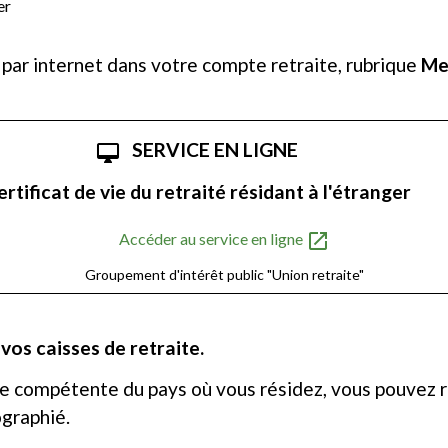
er
s par internet dans votre compte retraite, rubrique
Me
SERVICE EN LIGNE
desktop_mac
ertificat de vie du retraité résidant à l'étranger
open_in_new
Accéder au service en ligne
Groupement d'intérêt public "Union retraite"
 vos caisses de retraite.
le compétente du pays où vous résidez, vous pouvez re
ographié.