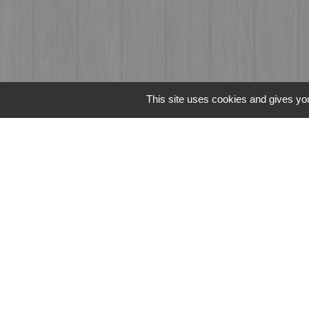
This site uses cookies and gives you
Liens
Fougères Agglomér
Service Public
Département d'Ille-
Région Bretagne