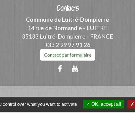
Contacts
Commune de Luitré-Dompierre
14 rue de Normandie - LUITRE
35133 Luitré-Dompierre - FRANCE
+33 2 99 97 91 26
Contact par formulaire
ation
 control over what you want to activate
OK, accept all
et-Vilaine