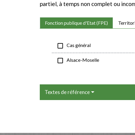
partiel, à temps non complet ou incom
Fonction publique d'Etat (FPE)
Territor
check_box_outline_blank
Cas général
check_box_outline_blank
Alsace-Moselle
Textes de référence