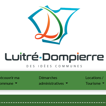
écouvrir ma
Démarches
Locations /
ommune
administratives
Tourisme