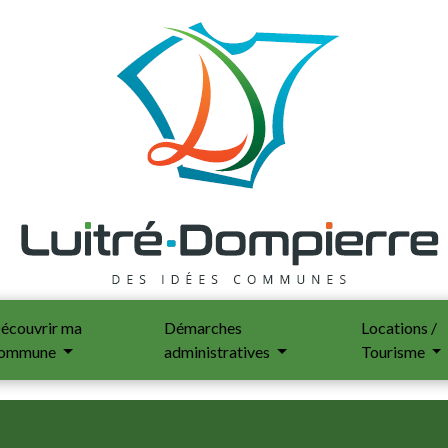
écouvrir ma
Démarches
Locations /
ommune
administratives
Tourisme