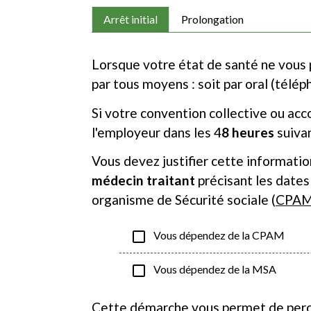
Arrêt initial
Prolongation
Lorsque votre état de santé ne vous 
par tous moyens : soit par oral (télépho
Si votre convention collective ou acc
l'employeur dans les 4
8 heures
suivan
Vous devez justifier cette information
médecin traitant
précisant les dates 
organisme de Sécurité sociale (
CPA
check_box_outline_blank
Vous dépendez de la CPAM
check_box_outline_blank
Vous dépendez de la MSA
Cette démarche vous permet de per