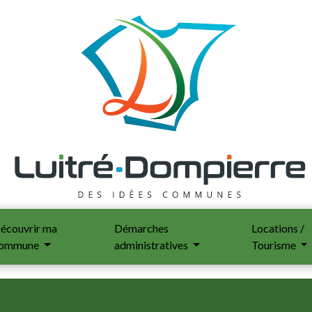
écouvrir ma
Démarches
Locations /
ommune
administratives
Tourisme