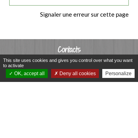
Signaler une erreur sur cette page
Contacts
Commune de Luitré-Dompierre
This site uses cookies and gives you control over what you want
to activate
14 rue de Normandie - LUITRE
OK, accept all
Deny all cookies
Personalize
35133 Luitré-Dompierre - FRANCE
+33 2 99 97 91 26
Contact par formulaire
Liens