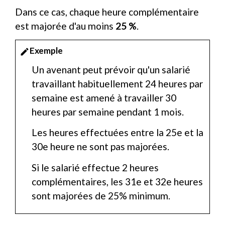
Dans ce cas, chaque heure complémentaire
est majorée d'au moins
25 %
.
Exemple
edit
Un avenant peut prévoir qu'un salarié
travaillant habituellement 24 heures par
semaine est amené à travailler 30
heures par semaine pendant 1 mois.
Les heures effectuées entre la 25
e
et la
30
e
heure ne sont pas majorées.
Si le salarié effectue 2 heures
complémentaires, les 31
e
et 32
e
heures
sont majorées de 25% minimum.