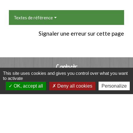
Textes de référence
Signaler une erreur sur cette page
Contacts
This site uses cookies and gives you control over what you want
Commune de Luitré-Dompierre
to activate
OK, accept all
Deny all cookies
Personalize
14 rue de Normandie - LUITRE
35133 Luitré-Dompierre - FRANCE
+33 2 99 97 91 26
Contact par formulaire