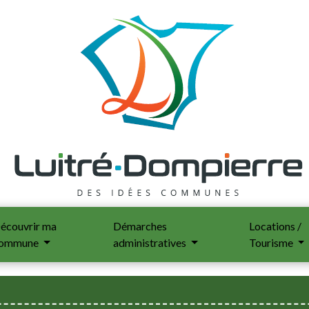
écouvrir ma
Démarches
Locations /
ommune
administratives
Tourisme