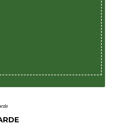
arde
GARDE