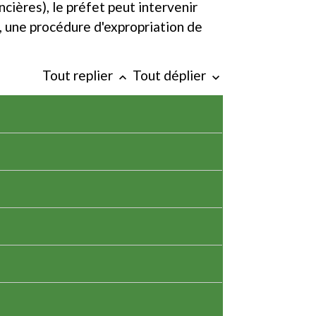
cières), le préfet peut intervenir
, une procédure d'expropriation de
Tout replier
Tout déplier
keyboard_arrow_up
keyboard_arrow_down