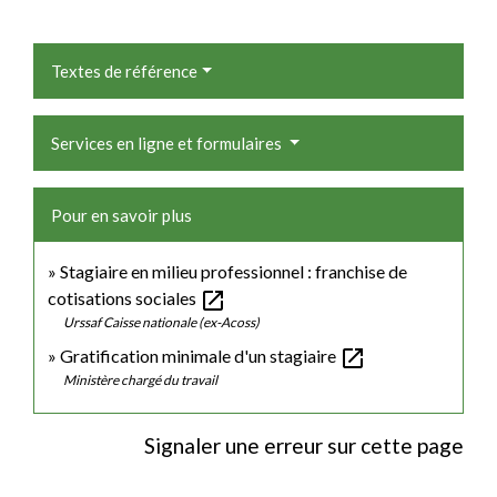
Textes de référence
Services en ligne et formulaires
Pour en savoir plus
Stagiaire en milieu professionnel : franchise de
open_in_new
cotisations sociales
Urssaf Caisse nationale (ex-Acoss)
open_in_new
Gratification minimale d'un stagiaire
Ministère chargé du travail
Signaler une erreur sur cette page