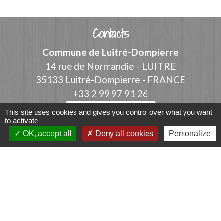
Contacts
Commune de Luitré-Dompierre
14 rue de Normandie - LUITRE
35133 Luitré-Dompierre - FRANCE
+33 2 99 97 91 26
Contact par formulaire
This site uses cookies and gives you control over what you want
to activate
OK, accept all
Deny all cookies
Personalize
Liens
Fougères Agglomération
Service Public
Département d'Ille-et-Vilaine