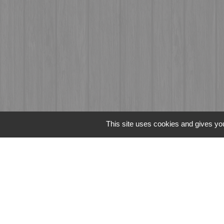
This site uses cookies and gives you
Liens
Fougères Agglomér
Service Public
Département d'Ille-
Région Bretagne