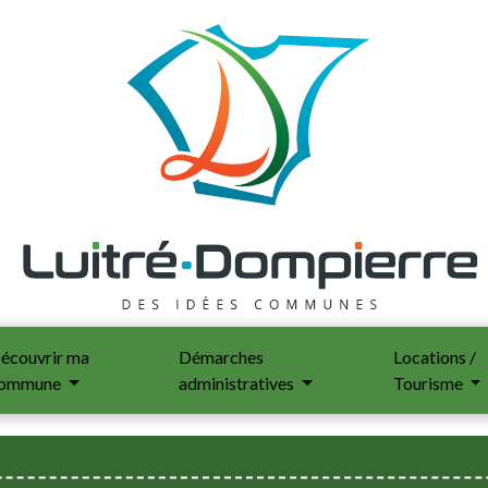
écouvrir ma
Démarches
Locations /
ommune
administratives
Tourisme