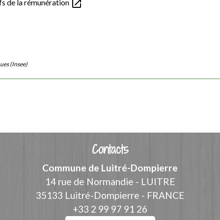
open_in_new
ifs de la rémunération
ques (Insee)
Contacts
Commune de Luitré-Dompierre
14 rue de Normandie - LUITRE
35133 Luitré-Dompierre - FRANCE
+33 2 99 97 91 26