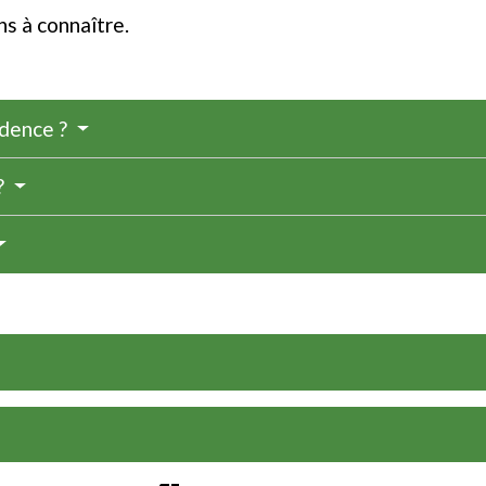
s à connaître.
idence ?
?