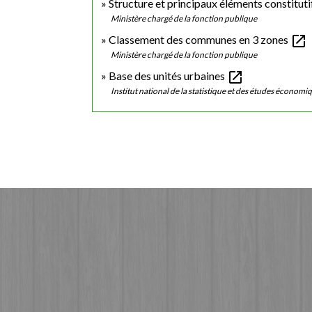
Structure et principaux éléments constitut
Ministère chargé de la fonction publique
open_in_new
Classement des communes en 3 zones
Ministère chargé de la fonction publique
open_in_new
Base des unités urbaines
Institut national de la statistique et des études économi