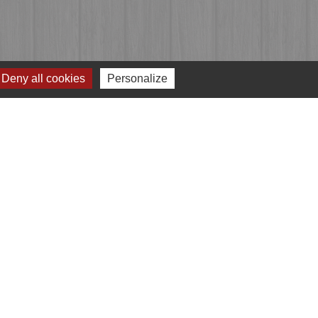
Deny all cookies
Personalize
Jumelages
Przygodzice, Pologne
e
-
Gestion des cookies