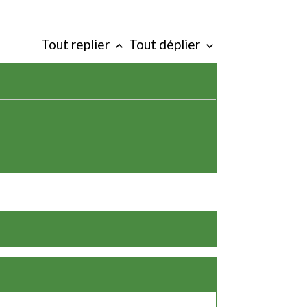
Tout replier
Tout déplier
keyboard_arrow_up
keyboard_arrow_down