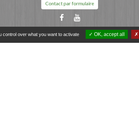
Contact par formulaire
 control over what you want to activate
OK, accept all
ation
et-Vilaine
e - FOUGERES
tique de confidentialité
-
Accessibilité
-
Plan du sit
Site créé en partenariat avec Réseau des Communes