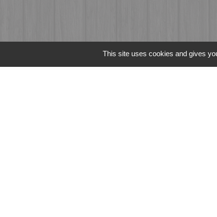
This site uses cookies and gives you
Liens
Fougères Agglomér
Service Public
Département d'Ille-
Région Bretagne
Office du Tourism
Mentions légales
-
Poli