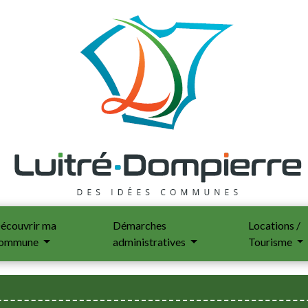
écouvrir ma
Démarches
Locations /
ommune
administratives
Tourisme