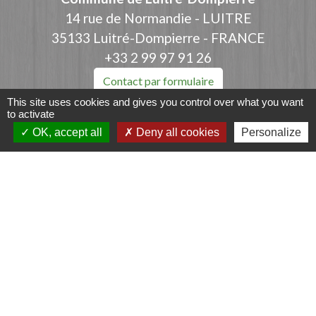
14 rue de Normandie - LUITRE
35133 Luitré-Dompierre - FRANCE
+33 2 99 97 91 26
Contact par formulaire
This site uses cookies and gives you control over what you want
to activate
OK, accept all
Deny all cookies
Personalize
Liens
Fougères Agglomération
Service Public
Département d'Ille-et-Vilaine
Région Bretagne
Office du Tourisme - FOUGERES
Jumelages