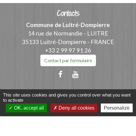
Contacts
Commune de Luitré-Dompierre
14 rue de Normandie - LUITRE
35133 Luitré-Dompierre - FRANCE
+33 2 99 97 91 26
Contact par formulaire
This site uses cookies and gives you control over what you want
Liens
to activate
OK, accept all
Deny all cookies
Personalize
Fougères Agglomération
Service Public
Département d'Ille-et-Vilaine
Région Bretagne