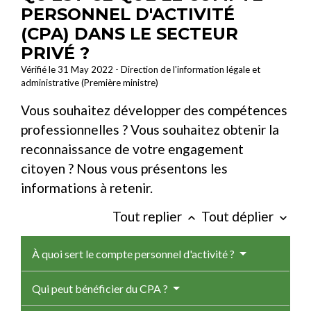
PERSONNEL D'ACTIVITÉ
(CPA) DANS LE SECTEUR
PRIVÉ ?
Vérifié le 31 May 2022 - Direction de l'information légale et
administrative (Première ministre)
Vous souhaitez développer des compétences
professionnelles ? Vous souhaitez obtenir la
reconnaissance de votre engagement
citoyen ? Nous vous présentons les
informations à retenir.
Tout replier
Tout déplier
keyboard_arrow_up
keyboard_arrow_down
À quoi sert le compte personnel d'activité ?
Qui peut bénéficier du CPA ?