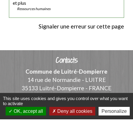
et plus
Ressources humaines
Signaler une erreur sur cette page
Contacts
Commune de Luitré-Dompierre
14 rue de Normandie - LUITRE
35133 Luitré-Dompierre - FRANCE
+33 2 99 97 91 26
This site uses cookies and gives you control over what you want
to activate
Contact par formulaire
OK, accept all
Deny all cookies
Personalize