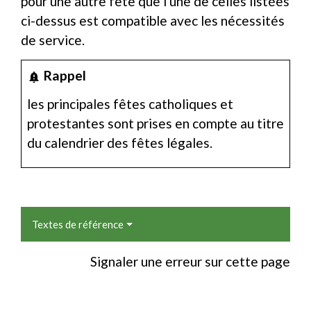
pour une autre fête que l'une de celles listées
ci-dessus est compatible avec les nécessités
de service.
Rappel
notification_important
les principales fêtes catholiques et
protestantes sont prises en compte au titre
du
calendrier des fêtes légales
.
Textes de référence
Signaler une erreur sur cette page