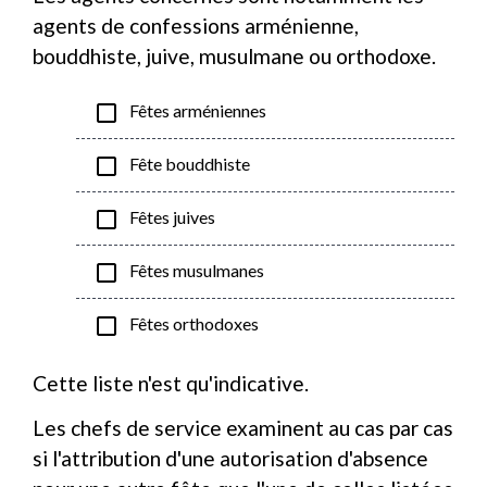
agents de confessions arménienne,
bouddhiste, juive, musulmane ou orthodoxe.
check_box_outline_blank
Fêtes arméniennes
check_box_outline_blank
Fête bouddhiste
check_box_outline_blank
Fêtes juives
check_box_outline_blank
Fêtes musulmanes
check_box_outline_blank
Fêtes orthodoxes
Cette liste n'est qu'indicative.
Les chefs de service examinent au cas par cas
si l'attribution d'une autorisation d'absence