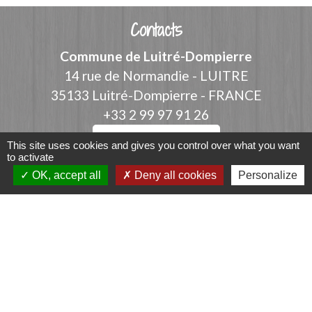
Contacts
Commune de Luitré-Dompierre
14 rue de Normandie - LUITRE
35133 Luitré-Dompierre - FRANCE
+33 2 99 97 91 26
Contact par formulaire
This site uses cookies and gives you control over what you want
to activate
OK, accept all
Deny all cookies
Personalize
Liens
Fougères Agglomération
Service Public
Département d'Ille-et-Vilaine
Région Bretagne