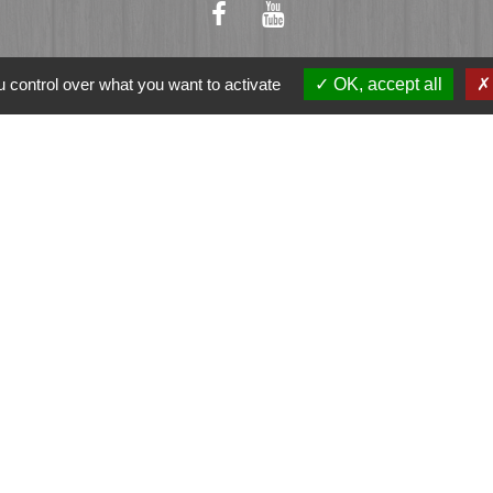
 control over what you want to activate
OK, accept all
ation
et-Vilaine
e - FOUGERES
tique de confidentialité
-
Accessibilité
-
Plan du sit
Site créé en partenariat avec Réseau des Communes