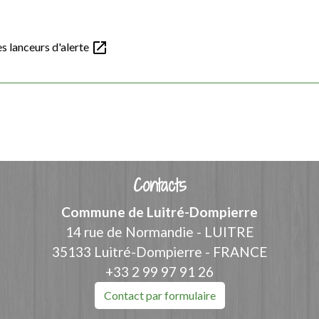
open_in_new
es lanceurs d'alerte
Contacts
Commune de Luitré-Dompierre
14 rue de Normandie - LUITRE
35133 Luitré-Dompierre - FRANCE
+33 2 99 97 91 26
Contact par formulaire