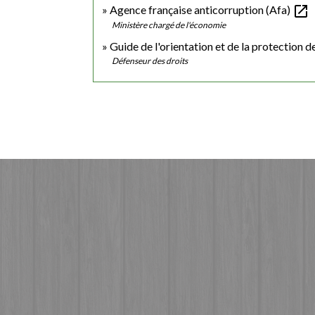
open_in_new
Agence française anticorruption (Afa)
Ministère chargé de l'économie
Guide de l'orientation et de la protection d
Défenseur des droits