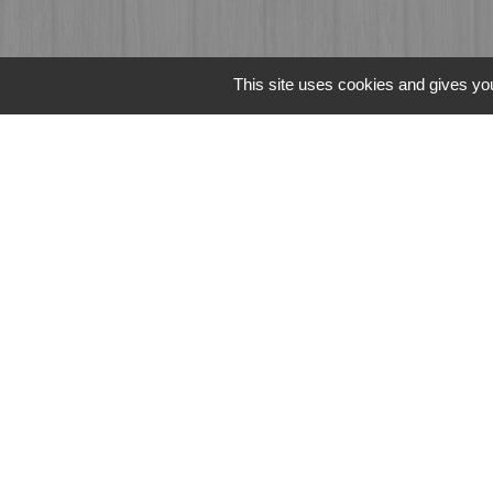
This site uses cookies and gives you
Liens
Fougères Agglomér
Service Public
Département d'Ille-
Région Bretagne
Office du Tourism
Mentions légales
-
Poli