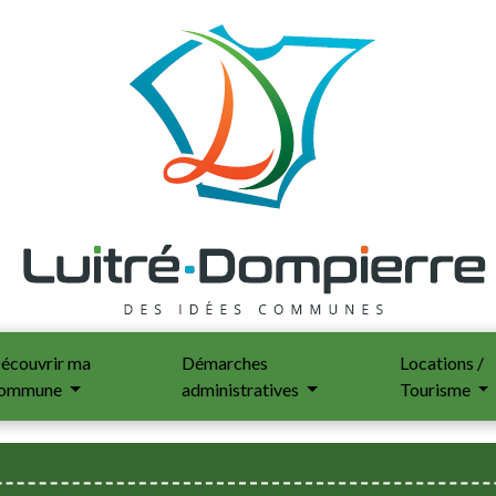
écouvrir ma
Démarches
Locations /
ommune
administratives
Tourisme