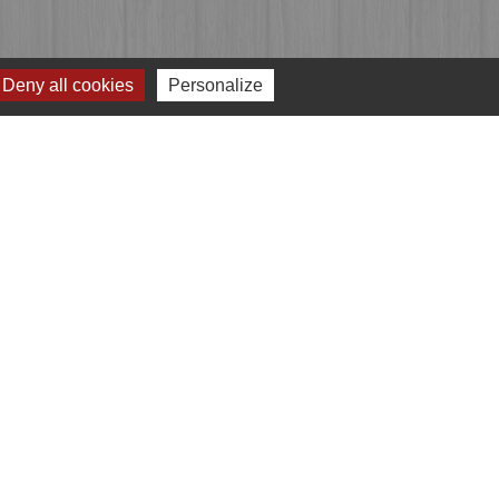
Deny all cookies
Personalize
Jumelages
Przygodzice, Pologne
e
-
Gestion des cookies