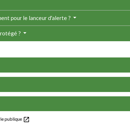
ent pour le lanceur d'alerte ?
protégé ?
open_in_new
vie publique