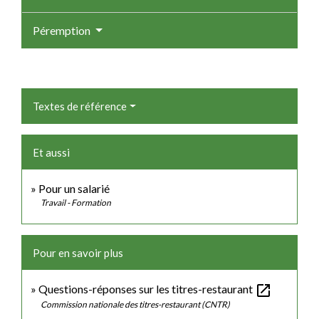
Péremption
Textes de référence
Et aussi
Pour un salarié
Travail - Formation
Pour en savoir plus
open_in_new
Questions-réponses sur les titres-restaurant
Commission nationale des titres-restaurant (CNTR)