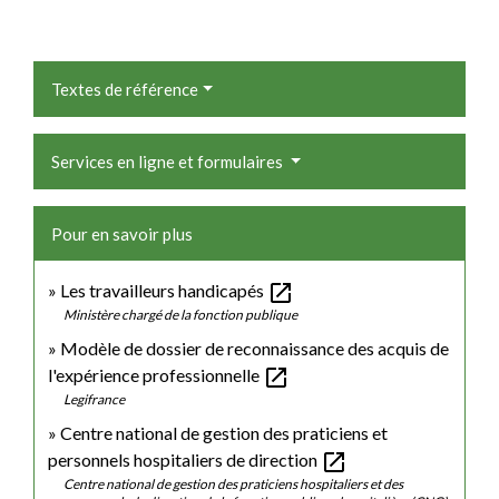
Textes de référence
Services en ligne et formulaires
Pour en savoir plus
open_in_new
Les travailleurs handicapés
Ministère chargé de la fonction publique
Modèle de dossier de reconnaissance des acquis de
open_in_new
l'expérience professionnelle
Legifrance
Centre national de gestion des praticiens et
open_in_new
personnels hospitaliers de direction
Centre national de gestion des praticiens hospitaliers et des