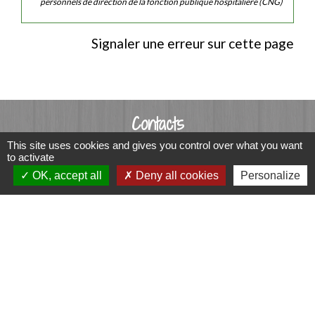
personnels de direction de la fonction publique hospitalière (CNG)
Signaler une erreur sur cette page
Contacts
This site uses cookies and gives you control over what you want
Commune de Luitré-Dompierre
to activate
14 rue de Normandie - LUITRE
OK, accept all
Deny all cookies
Personalize
35133 Luitré-Dompierre - FRANCE
+33 2 99 97 91 26
Contact par formulaire