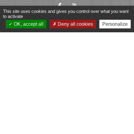
This site uses cookies and gives you control over what you want
to activate
OK, accept all
Deny all cookies
Personalize
Liens
Fougères Agglomération
Service Public
Département d'Ille-et-Vilaine
Région Bretagne
Office du Tourisme - FOUGERES
Jumelages
Przygodzice, Pologne
Mentions légales
-
Politique de confidentialité
-
Accessibilité
-
Plan du site
-