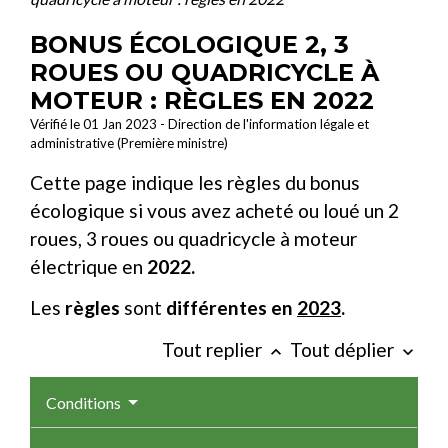
BONUS ÉCOLOGIQUE 2, 3
ROUES OU QUADRICYCLE À
MOTEUR : RÈGLES EN 2022
Vérifié le 01 Jan 2023 - Direction de l'information légale et
administrative (Première ministre)
Cette page indique les règles du bonus
écologique si vous avez acheté ou loué un 2
roues, 3 roues ou quadricycle à moteur
électrique en
2022.
Les
règles
sont
différentes en
2023
.
Tout replier
Tout déplier
keyboard_arrow_up
keyboard_arrow_down
Conditions