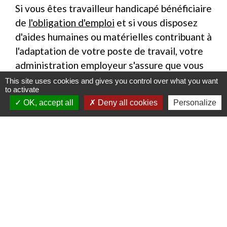
Si vous êtes travailleur handicapé bénéficiaire
de
l'obligation d'emploi
et si vous disposez
d'aides humaines ou matérielles contribuant à
l'adaptation de votre poste de travail, votre
administration employeur s'assure que vous
bénéficiez des aides nécessaires au bon
This site uses cookies and gives you control over what you want
to activate
déroulement de la période d'immersion.
OK, accept all
Deny all cookies
Personalize
Ces aides sont définies dans la convention
tripartite.
Textes de référence
Signaler une erreur sur cette page