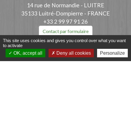
14 rue de Normandie - LUITRE
35133 Luitré-Dompierre - FRANCE
+33 2 99 97 91 26
Contact par formulaire
This site uses cookies and gives you control over what you want
to activate
OK, accept all
Deny all cookies
Personalize
Liens
Fougères Agglomération
Service Public
Département d'Ille-et-Vilaine
Région Bretagne
Office du Tourisme - FOUGERES
Jumelages