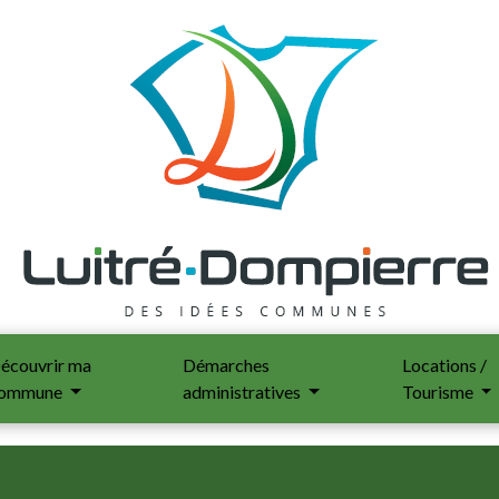
écouvrir ma
Démarches
Locations /
ommune
administratives
Tourisme