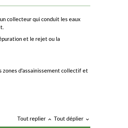
un collecteur qui conduit les eaux
t.
uration et le rejet ou la
s zones d'assainissement collectif et
Tout replier
Tout déplier
keyboard_arrow_up
keyboard_arrow_down