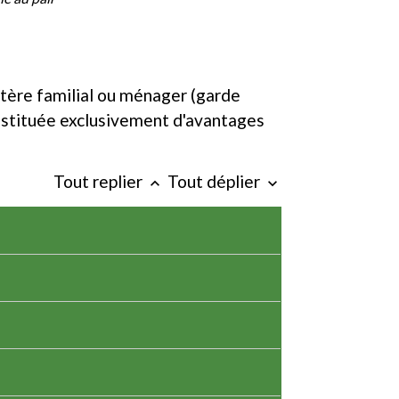
actère familial ou ménager (garde
onstituée exclusivement d'avantages
Tout replier
Tout déplier
keyboard_arrow_up
keyboard_arrow_down