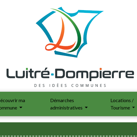
écouvrir ma
Démarches
Locations /
ommune
administratives
Tourisme