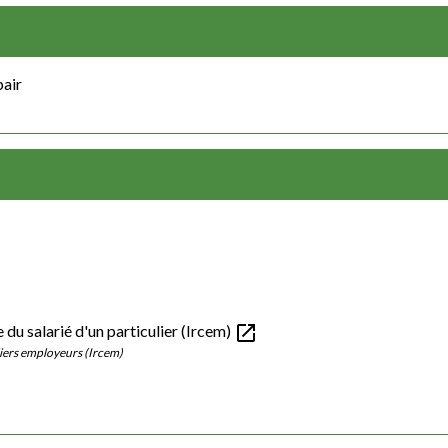
pair
open_in_new
 du salarié d'un particulier (Ircem)
liers employeurs (Ircem)