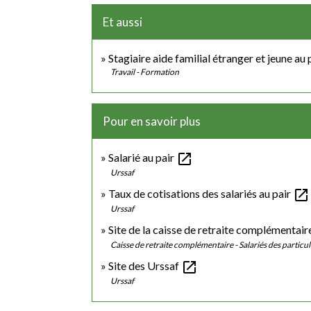
Et aussi
Stagiaire aide familial étranger et jeune au 
Travail - Formation
Pour en savoir plus
open_in_new
Salarié au pair
Urssaf
open_in_new
Taux de cotisations des salariés au pair
Urssaf
Site de la caisse de retraite complémentaire
Caisse de retraite complémentaire - Salariés des particu
open_in_new
Site des Urssaf
Urssaf