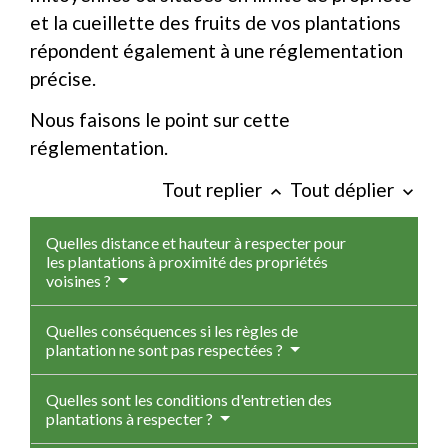
et la cueillette des fruits de vos plantations
répondent également à une réglementation
précise.
Nous faisons le point sur cette
réglementation.
Tout replier
Tout déplier
keyboard_arrow_up
keyboard_arrow_down
Quelles distance et hauteur à respecter pour
les plantations à proximité des propriétés
voisines ?
Quelles conséquences si les règles de
plantation ne sont pas respectées ?
Quelles sont les conditions d'entretien des
plantations à respecter ?