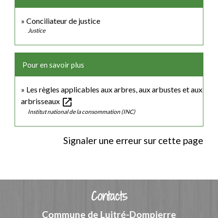
Conciliateur de justice
Justice
Pour en savoir plus
Les règles applicables aux arbres, aux arbustes et aux
open_in_new
arbrisseaux
Institut national de la consommation (INC)
Signaler une erreur sur cette page
Contacts
Commune de Luitré-Dompierre