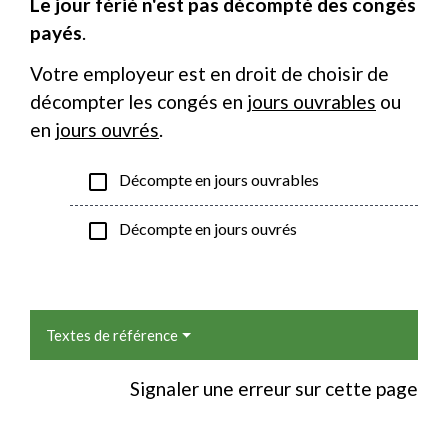
Le jour férié n'est pas décompté des congés
payés
.
Votre employeur est en droit de choisir de
décompter les congés en
jours ouvrables
ou
en
jours ouvrés
.
check_box_outline_blank
Décompte en jours ouvrables
check_box_outline_blank
Décompte en jours ouvrés
Textes de référence
Signaler une erreur sur cette page