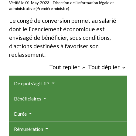
Vérifié le 01 May 2023 - Direction de l'information légale et
administrative (Première ministre)
Le congé de conversion permet au salarié
dont le licenciement économique est
envisagé de bénéficier, sous conditions,
d'actions destinées à favoriser son
reclassement.
Tout replier
Tout déplier
keyboard_arrow_up
keyboard_arrow_down
De quoi s'agit-il ?
Bénéficiaires
Durée
Rémunération