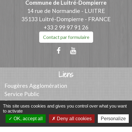
Commune de Luitré-Dompierre
14 rue de Normandie - LUITRE
35133 Luitré-Dompierre - FRANCE
+33 2 99 97 91 26
Contact par formulaire
Liens
Fougères Agglomération
Service Public
Département d'Ille-et-Vilaine
This site uses cookies and gives you control over what you want
Région Bretagne
to activate
Office du Tourisme - FOUGERES
OK, accept all
Deny all cookies
Personalize