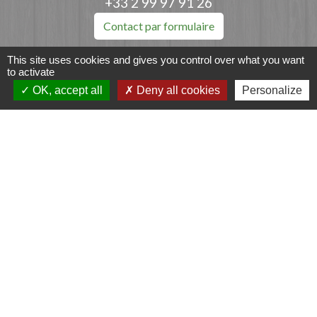
+33 2 99 97 91 26
Contact par formulaire
This site uses cookies and gives you control over what you want
to activate
OK, accept all
Deny all cookies
Personalize
Liens
Fougères Agglomération
Service Public
Département d'Ille-et-Vilaine
Région Bretagne
Office du Tourisme - FOUGERES
Jumelages
Przygodzice, Pologne