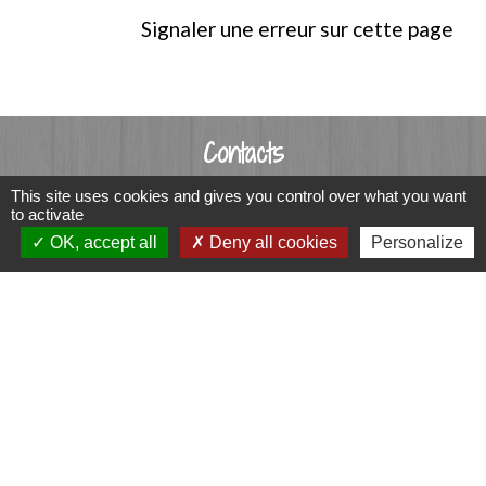
Signaler une erreur sur cette page
Contacts
Commune de Luitré-Dompierre
This site uses cookies and gives you control over what you want
to activate
14 rue de Normandie - LUITRE
OK, accept all
Deny all cookies
Personalize
35133 Luitré-Dompierre - FRANCE
+33 2 99 97 91 26
Contact par formulaire
Liens