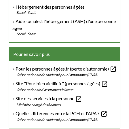
Hébergement des personnes âgées
Social - Santé
Aide sociale à l'hébergement (ASH) d'une personne
âgée
Social - Santé
Pour en savoir plus
open_in_new
Pour les personnes âgées.fr (perte d'autonomie)
Caisse nationale de solidarité pour l'autonomie (CNSA)
open_in_new
Site "Pour bien vieillir.fr" (personnes âgées)
Caisse nationale d'assurance vieillesse
open_in_new
Site des services à la personne
Ministère chargé des finances
open_in_new
Quelles différences entre la PCH et l'APA ?
Caisse nationale de solidarité pour l'autonomie (CNSA)