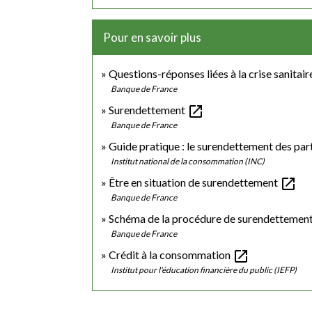
Pour en savoir plus
Questions-réponses liées à la crise sanitair
Banque de France
open_in_new
Surendettement
Banque de France
Guide pratique : le surendettement des par
Institut national de la consommation (INC)
open_in_new
Être en situation de surendettement
Banque de France
Schéma de la procédure de surendettemen
Banque de France
open_in_new
Crédit à la consommation
Institut pour l'éducation financière du public (IEFP)