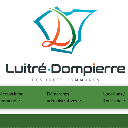
écouvrir ma
Démarches
Locations /
ommune
administratives
Tourisme