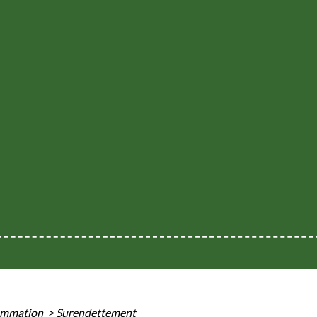
sommation
>
Surendettement