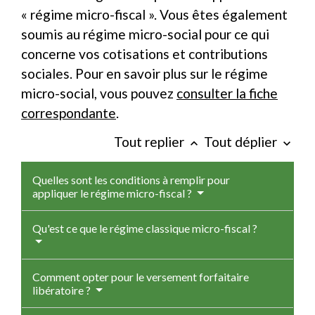
« régime micro-fiscal ». Vous êtes également
soumis au régime micro-social pour ce qui
concerne vos cotisations et contributions
sociales. Pour en savoir plus sur le régime
micro-social, vous pouvez
consulter la fiche
correspondante
.
Tout replier
Tout déplier
keyboard_arrow_up
keyboard_arrow_down
Quelles sont les conditions à remplir pour
appliquer le régime micro-fiscal ?
Qu'est ce que le régime classique micro-fiscal ?
Comment opter pour le versement forfaitaire
libératoire ?