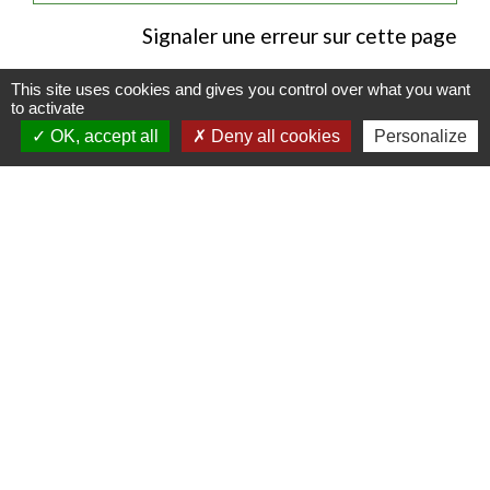
Signaler une erreur sur cette page
This site uses cookies and gives you control over what you want
to activate
OK, accept all
Deny all cookies
Personalize
Contacts
Commune de Luitré-Dompierre
14 rue de Normandie - LUITRE
35133 Luitré-Dompierre - FRANCE
+33 2 99 97 91 26
Contact par formulaire
Liens