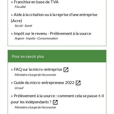
Franchise en base de TVA
Fiscalité
Aide à la création ou à la reprise d'une entreprise
(Acre)
Social - Santé
Impôt sur le revenu - Prélèvement à la source
Argent - Impôts - Consommation
Pour en savoir plus
open_in_new
FAQ sur la micro-entreprise
Ministère chargé de l'économie
open_in_new
Guide du micro-entrepreneur 2022
Urssaf
Prélèvement à la source : comment cela se passe-t-il
open_in_new
pour les indépendants ?
Ministère chargé de l'économie