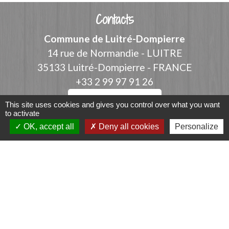
Contacts
Commune de Luitré-Dompierre
14 rue de Normandie - LUITRE
35133 Luitré-Dompierre - FRANCE
+33 2 99 97 91 26
Contact par formulaire
This site uses cookies and gives you control over what you want
to activate
OK, accept all
Deny all cookies
Personalize
Liens
Fougères Agglomération
Service Public
Département d'Ille-et-Vilaine
Région Bretagne